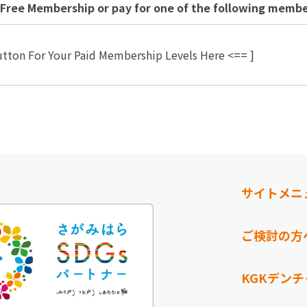
a Free Membership or pay for one of the following memb
utton For Your Paid Membership Levels Here <== ]
サイトメニ
ご検討の方
KGKデン