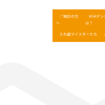
ご検討の方
KGKデ
へ
は？
入れ歯マイスターたち