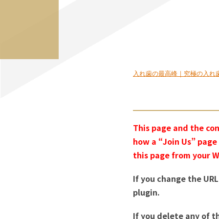
入れ歯の最高峰｜究極の入れ歯
This page and the con
how a “Join Us” page 
this page from your W
If you change the URL
plugin.
If you delete any of 